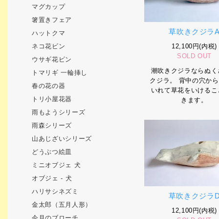
マグカップ
箸置きフェア
草吹きクジラ
ハットクマ
12,100円(内税)
ネコ花ビン
SOLD OUT
ウサギ花ビン
潮吹きクジラならぬく
トマリギ 一輪挿し
クジラ。 背中の穴か
春の花の器
いれて草花をいけるこ
トリ小屋花器
きます。
雨もようシリーズ
雨森シリーズ
山あじざいシリーズ
どうぶつ絵皿
ミニオブジェ 犬
オブジェ - 犬
ハリサシネズミ
草吹きクジラ
金太郎（五月人形）
12,100円(内税)
今月のブローチ