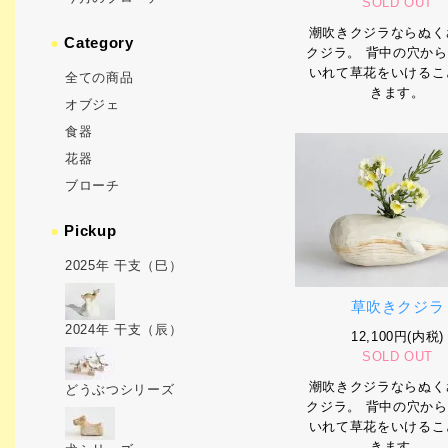
SOLD OUT
潮吹きクジラならぬく
●
Category
クジラ。 背中の穴か
いれて草花をいけるこ
全ての商品
きます。
オブジェ
食器
花器
ブローチ
●
Pickup
2025年 干支（巳）
草吹きクジラ
2024年 干支（辰）
12,100円(内税)
SOLD OUT
潮吹きクジラならぬく
どうぶつシリーズ
クジラ。 背中の穴か
いれて草花をいけるこ
きます。