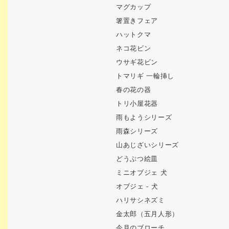
マグカップ
箸置きフェア
ハットクマ
ネコ花ビン
ウサギ花ビン
トマリギ 一輪挿し
春の花の器
トリ小屋花器
雨もようシリーズ
雨森シリーズ
山あじざいシリーズ
どうぶつ絵皿
ミニオブジェ 犬
オブジェ - 犬
ハリサシネズミ
金太郎（五月人形）
今月のブローチ