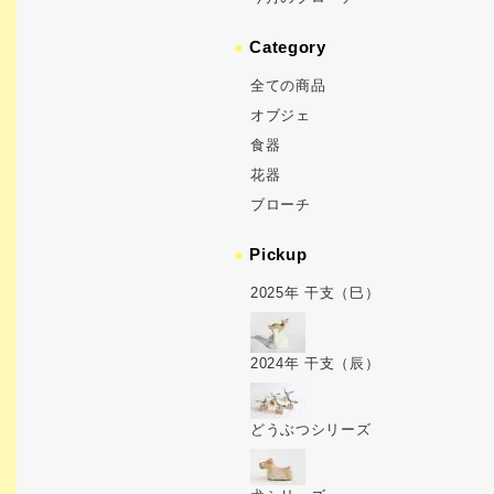
●
Category
全ての商品
オブジェ
食器
花器
ブローチ
●
Pickup
2025年 干支（巳）
2024年 干支（辰）
どうぶつシリーズ