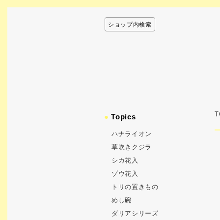
ショップ内検索
T
●
Topics
ハナライオン
草吹きクジラ
シカ花入
ゾウ花入
トリの置きもの
めし碗
ダリアシリーズ