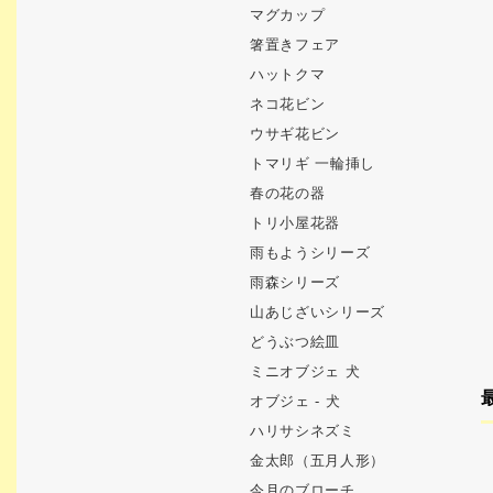
マグカップ
箸置きフェア
ハットクマ
ネコ花ビン
ウサギ花ビン
トマリギ 一輪挿し
春の花の器
トリ小屋花器
雨もようシリーズ
雨森シリーズ
山あじざいシリーズ
どうぶつ絵皿
ミニオブジェ 犬
オブジェ - 犬
ハリサシネズミ
金太郎（五月人形）
今月のブローチ