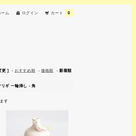
ホーム
ログイン
カート
0
更 ]
-
おすすめ順
-
価格順
-
新着順
リギ 一輪挿し - 角
います