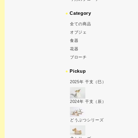
●
Category
全ての商品
オブジェ
食器
花器
ブローチ
●
Pickup
2025年 干支（巳）
2024年 干支（辰）
どうぶつシリーズ