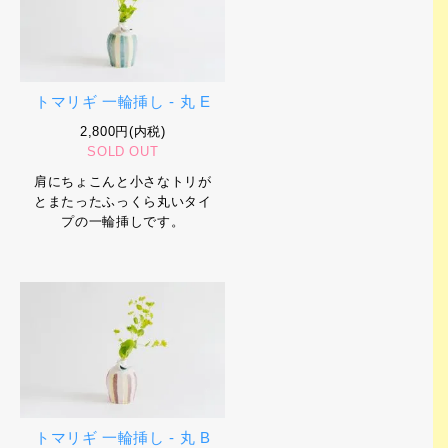
トマリギ 一輪挿し - 丸 E
2,800円(内税)
SOLD OUT
肩にちょこんと小さなトリが
とまたったふっくら丸いタイ
プの一輪挿しです。
トマリギ 一輪挿し - 丸 B