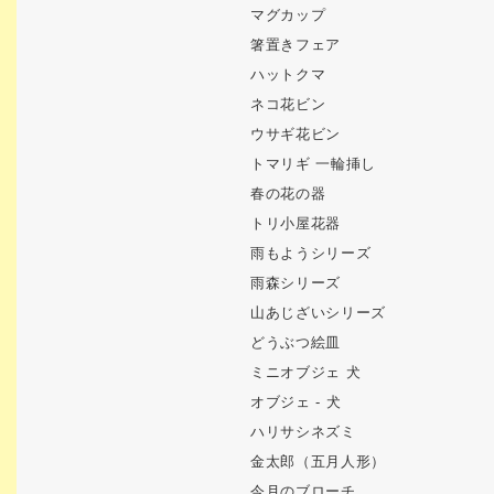
マグカップ
箸置きフェア
ハットクマ
ネコ花ビン
ウサギ花ビン
トマリギ 一輪挿し
春の花の器
トリ小屋花器
雨もようシリーズ
雨森シリーズ
山あじざいシリーズ
どうぶつ絵皿
ミニオブジェ 犬
オブジェ - 犬
ハリサシネズミ
金太郎（五月人形）
今月のブローチ