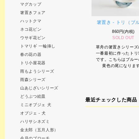
マグカップ
箸置きフェア
ハットクマ
箸置き - トリ（ブ
ネコ花ビン
860円(内税)
SOLD OUT
ウサギ花ビン
トマリギ 一輪挿し
草舟の箸置きシリーズ
一番最初に作ったトリ
春の花の器
です。こちらはブルーの
トリ小屋花器
黄色の尾になりま
雨もようシリーズ
雨森シリーズ
山あじざいシリーズ
どうぶつ絵皿
最近チェックした商品
ミニオブジェ 犬
オブジェ - 犬
ハリサシネズミ
金太郎（五月人形）
今月のブローチ