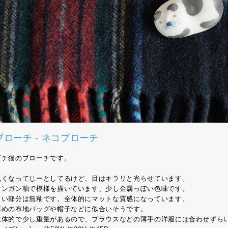
ブローチ - ネコブローチ
ブチ猫のブローチです。
丸くなってじーとしてるけど、目はキラリと光らせています。
マンガン釉で模様を描いています、少し金属っぽい色味です。
白い部分は無釉です。全体的にマットな質感になっています。
厚めの布地バッグや帽子などに似合いそうです。
立体的で少し重量があるので、ブラウスなどの薄手の洋服には合わせずら