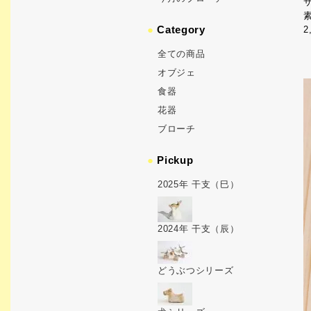
サ
●
Category
2
全ての商品
オブジェ
食器
花器
ブローチ
●
Pickup
2025年 干支（巳）
2024年 干支（辰）
どうぶつシリーズ