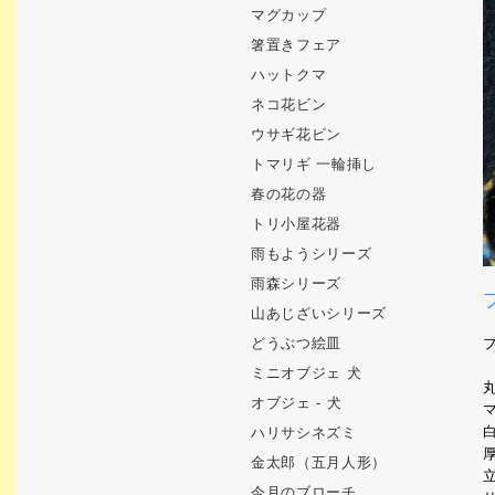
マグカップ
箸置きフェア
ハットクマ
ネコ花ビン
ウサギ花ビン
トマリギ 一輪挿し
春の花の器
トリ小屋花器
雨もようシリーズ
雨森シリーズ
山あじざいシリーズ
どうぶつ絵皿
ミニオブジェ 犬
オブジェ - 犬
ハリサシネズミ
金太郎（五月人形）
今月のブローチ