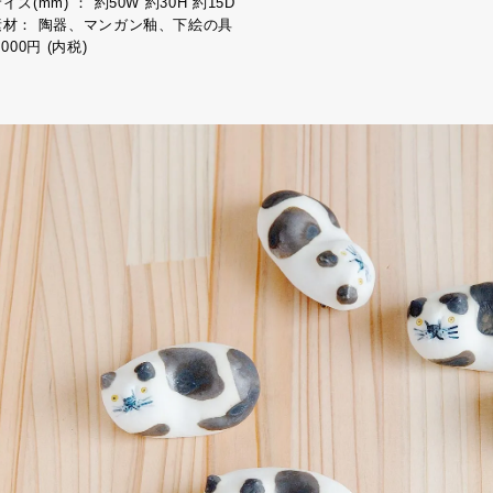
イズ(mm) ： 約50W 約30H 約15D
素材： 陶器、マンガン釉、下絵の具
,000円 (内税)