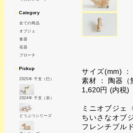
●
Category
全ての商品
オブジェ
食器
花器
ブローチ
●
Pickup
サイズ(mm) ： 
2025年 干支（巳）
素材 ： 陶器（
1,620円 (内税)
2024年 干支（辰）
ミニオブジェ
どうぶつシリーズ
ちいさなオブ
フレンチブル