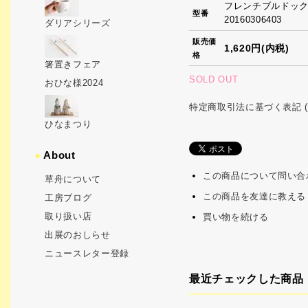
フレンチブルドッ
型番
20160306403
ダリアシリーズ
販売価
1,620円(内税)
格
箸置きフェア
SOLD OUT
おひな様2024
特定商取引法に基づく表記 (
ひなまつり
●
About
この商品について問い合
草舟について
この商品を友達に教える
工房ブログ
取り扱い店
買い物を続ける
出展のおしらせ
ニュースレター登録
最近チェックした商品