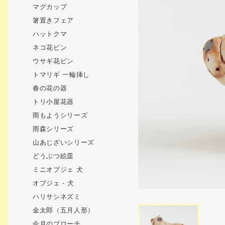
マグカップ
箸置きフェア
ハットクマ
ネコ花ビン
ウサギ花ビン
トマリギ 一輪挿し
春の花の器
トリ小屋花器
雨もようシリーズ
雨森シリーズ
山あじざいシリーズ
どうぶつ絵皿
ミニオブジェ 犬
オブジェ - 犬
ハリサシネズミ
金太郎（五月人形）
今月のブローチ