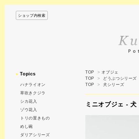
ショップ内検索
TOP
>
オブジェ
●
Topics
TOP
>
どうぶつシリーズ
ハナライオン
TOP
>
犬シリーズ
草吹きクジラ
シカ花入
ミニオブジェ - 
ゾウ花入
トリの置きもの
めし碗
ダリアシリーズ