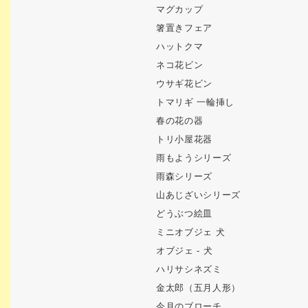
マグカップ
箸置きフェア
ハットクマ
ネコ花ビン
ウサギ花ビン
トマリギ 一輪挿し
春の花の器
トリ小屋花器
雨もようシリーズ
雨森シリーズ
山あじざいシリーズ
どうぶつ絵皿
ミニオブジェ 犬
オブジェ - 犬
ハリサシネズミ
金太郎（五月人形）
今月のブローチ