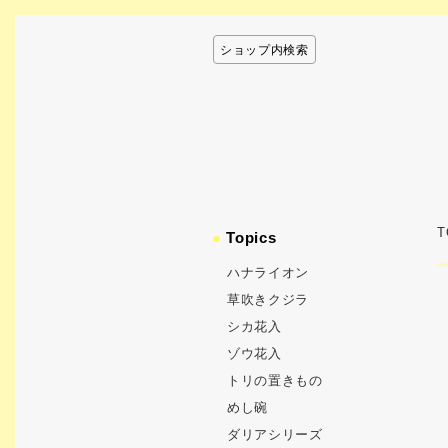
ショップ内検索
T
●
Topics
ハナライオン
草吹きクジラ
シカ花入
ゾウ花入
トリの置きもの
めし碗
ダリアシリーズ