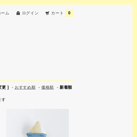
ホーム
ログイン
カート
0
更 ]
-
おすすめ順
-
価格順
-
新着順
ます