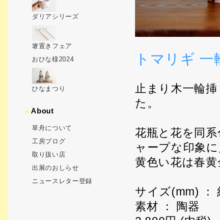
ダリアシリーズ
箸置きフェア
トマリギ 一輪
おひな様2024
止まり木一輪挿
ひなまつり
た。
●
About
草舟について
花瓶と花を同系
工房ブログ
ャープな印象に
取り扱い店
黄色い花は春黄
出展のおしらせ
ニュースレター登録
サイズ(mm) ： 
素材 ： 陶器