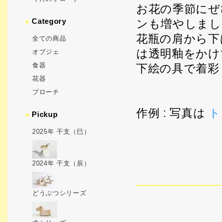
お花の季節にぜ
●
Category
ンも増やしまし
花瓶の肩から下
全ての商品
は透明釉をかけ
オブジェ
食器
下絵の具で着彩
花器
ブローチ
作例 : 写真は
ト
●
Pickup
2025年 干支（巳）
2024年 干支（辰）
どうぶつシリーズ