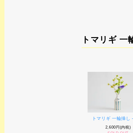
トマリギ 一
トマリギ 一輪挿し -
2,600円(内税)