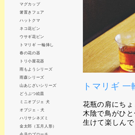
マグカップ
箸置きフェア
ハットクマ
ネコ花ビン
ウサギ花ビン
トマリギ 一輪挿し
春の花の器
トリ小屋花器
雨もようシリーズ
雨森シリーズ
トマリギ 一
山あじざいシリーズ
どうぶつ絵皿
ミニオブジェ 犬
花瓶の肩にちょ
オブジェ - 犬
木陰で鳥がひと
ハリサシネズミ
生けて楽しんで
金太郎（五月人形）
今月のブローチ