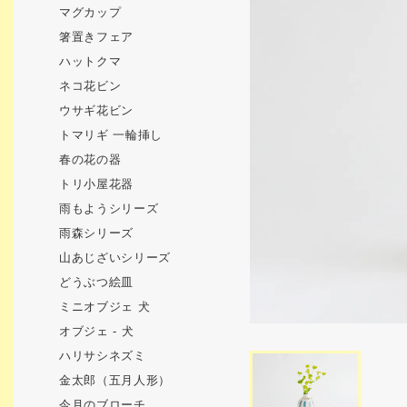
マグカップ
箸置きフェア
ハットクマ
ネコ花ビン
ウサギ花ビン
トマリギ 一輪挿し
春の花の器
トリ小屋花器
雨もようシリーズ
雨森シリーズ
山あじざいシリーズ
どうぶつ絵皿
ミニオブジェ 犬
オブジェ - 犬
ハリサシネズミ
金太郎（五月人形）
今月のブローチ