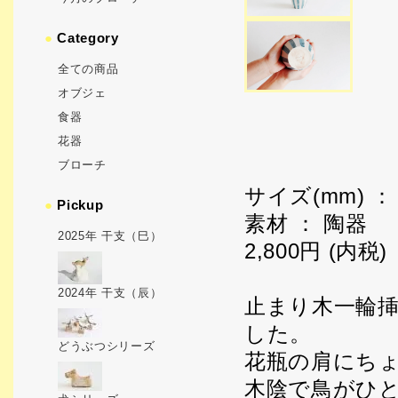
●
Category
全ての商品
オブジェ
食器
花器
ブローチ
サイズ(mm) ： 
●
Pickup
素材 ： 陶器
2025年 干支（巳）
2,800円 (内税)
2024年 干支（辰）
止まり木一輪
した。
どうぶつシリーズ
花瓶の肩にち
木陰で鳥がひ