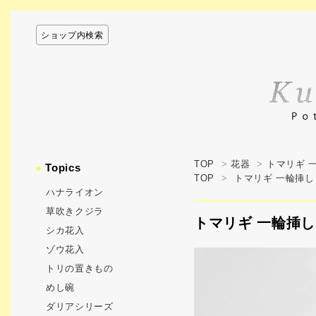
ショップ内検索
TOP
>
花器
>
トマリギ 
●
Topics
TOP
>
トマリギ 一輪挿し 
ハナライオン
草吹きクジラ
トマリギ 一輪挿し -
シカ花入
ゾウ花入
トリの置きもの
めし碗
ダリアシリーズ