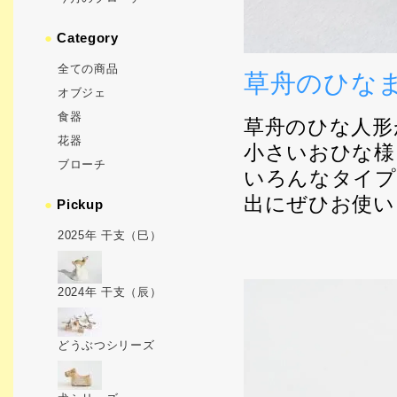
●
Category
全ての商品
草舟のひな
オブジェ
食器
草舟のひな人形
花器
小さいおひな様
ブローチ
いろんなタイプ
出にぜひお使い
●
Pickup
2025年 干支（巳）
2024年 干支（辰）
どうぶつシリーズ