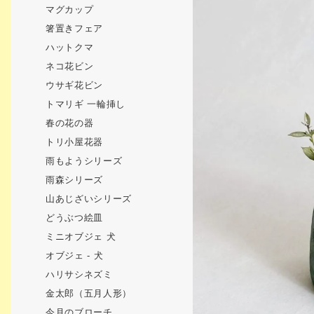
マグカップ
箸置きフェア
ハットクマ
ネコ花ビン
ウサギ花ビン
トマリギ 一輪挿し
春の花の器
トリ小屋花器
雨もようシリーズ
雨森シリーズ
山あじざいシリーズ
どうぶつ絵皿
ミニオブジェ 犬
オブジェ - 犬
ハリサシネズミ
金太郎（五月人形）
今月のブローチ