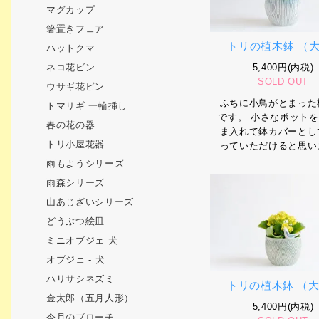
マグカップ
箸置きフェア
トリの植木鉢 （大
ハットクマ
5,400円(内税)
ネコ花ビン
SOLD OUT
ウサギ花ビン
ふちに小鳥がとまった
トマリギ 一輪挿し
です。 小さなポット
春の花の器
ま入れて鉢カバーとし
トリ小屋花器
っていただけると思い
雨もようシリーズ
雨森シリーズ
山あじざいシリーズ
どうぶつ絵皿
ミニオブジェ 犬
オブジェ - 犬
ハリサシネズミ
トリの植木鉢 （大
金太郎（五月人形）
5,400円(内税)
今月のブローチ