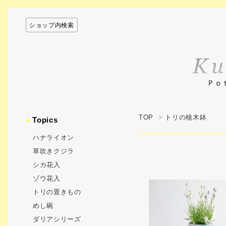
ショップ内検索
TOP
>
トリの植木鉢
●
Topics
ハナライオン
草吹きクジラ
シカ花入
ゾウ花入
トリの置きもの
めし碗
ダリアシリーズ