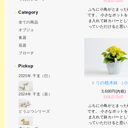
SOLD OUT
ふちに小鳥がとまった
●
Category
です。 小さなポット
ま入れて鉢カバーとし
全ての商品
っていただけると思い
オブジェ
食器
花器
ブローチ
●
Pickup
2025年 干支（巳）
トリの植木鉢 （小
3,600円(内税)
2024年 干支（辰）
SOLD OUT
ふちに小鳥がとまった
です。 小さなポット
どうぶつシリーズ
ま入れて鉢カバーとし
っていただけると思い