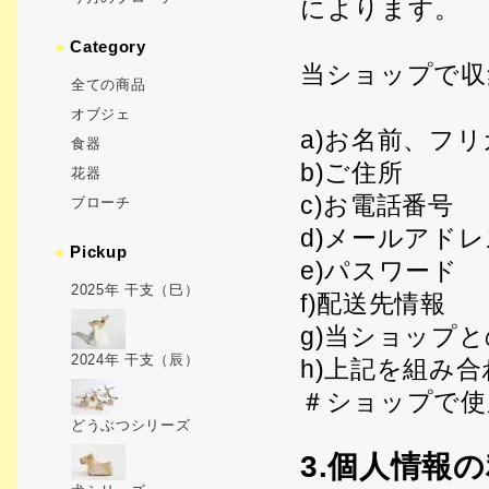
によります。
●
Category
当ショップで収
全ての商品
オブジェ
a)お名前、フ
食器
b)ご住所
花器
c)お電話番号
ブローチ
d)メールアドレ
●
Pickup
e)パスワード
2025年 干支（巳）
f)配送先情報
g)当ショップ
2024年 干支（辰）
h)上記を組み
＃ショップで使
どうぶつシリーズ
3.個人情報