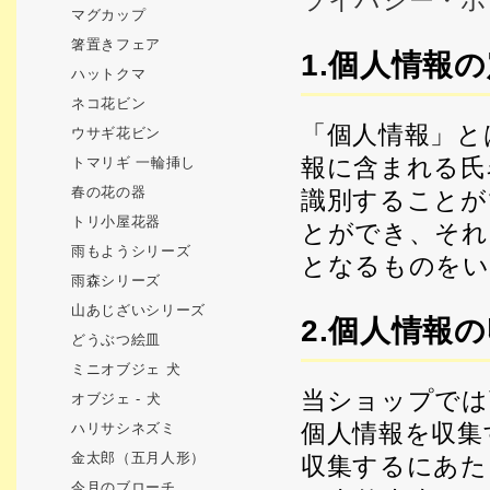
ライバシー・ポ
マグカップ
箸置きフェア
1.個人情報
ハットクマ
ネコ花ビン
「個人情報」と
ウサギ花ビン
報に含まれる氏
トマリギ 一輪挿し
春の花の器
識別することが
トリ小屋花器
とができ、それ
雨もようシリーズ
となるものをい
雨森シリーズ
山あじざいシリーズ
2.個人情報
どうぶつ絵皿
ミニオブジェ 犬
当ショップでは
オブジェ - 犬
個人情報を収集
ハリサシネズミ
金太郎（五月人形）
収集するにあた
今月のブローチ