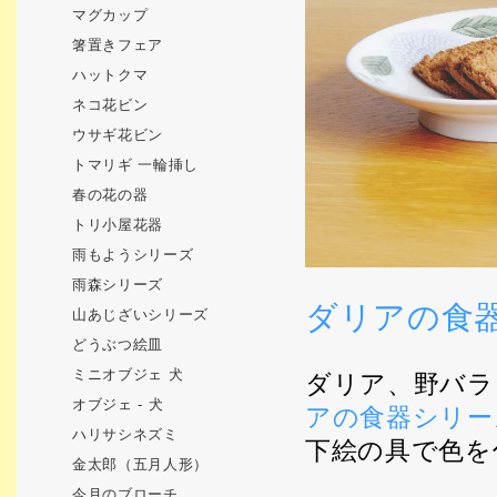
マグカップ
箸置きフェア
ハットクマ
ネコ花ビン
ウサギ花ビン
トマリギ 一輪挿し
春の花の器
トリ小屋花器
雨もようシリーズ
雨森シリーズ
ダリアの食
山あじざいシリーズ
どうぶつ絵皿
ミニオブジェ 犬
ダリア、野バラ
オブジェ - 犬
アの食器シリー
ハリサシネズミ
下絵の具で色を
金太郎（五月人形）
今月のブローチ