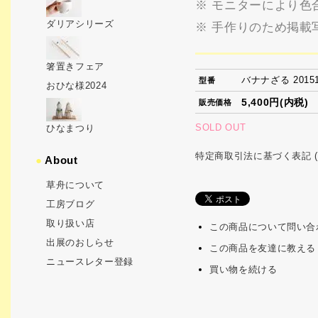
※ モニターにより色
ダリアシリーズ
※ 手作りのため掲載
箸置きフェア
バナナざる 20151
型番
おひな様2024
5,400円(内税)
販売価格
SOLD OUT
ひなまつり
特定商取引法に基づく表記 (
●
About
草舟について
工房ブログ
取り扱い店
この商品について問い合
出展のおしらせ
この商品を友達に教える
ニュースレター登録
買い物を続ける