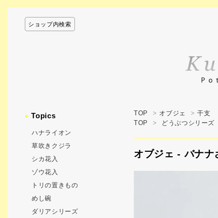
ショップ内検索
TOP
>
オブジェ
>
干支
●
Topics
TOP
>
どうぶつシリーズ
ハナライオン
草吹きクジラ
オブジェ - バナナ
シカ花入
ゾウ花入
トリの置きもの
めし碗
ダリアシリーズ