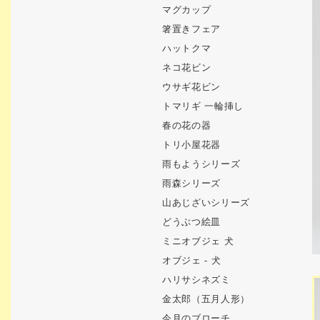
マグカップ
箸置きフェア
ハットクマ
ネコ花ビン
ウサギ花ビン
トマリギ 一輪挿し
春の花の器
トリ小屋花器
雨もようシリーズ
雨森シリーズ
山あじざいシリーズ
どうぶつ絵皿
ミニオブジェ 犬
オブジェ - 犬
ハリサシネズミ
金太郎（五月人形）
今月のブローチ