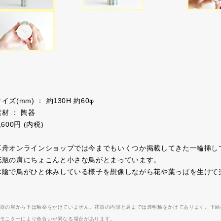
イズ(mm) ： 約130H 約60φ
素材 ： 陶器
,600円 (内税)
草舟オンラインショップでは今までもいくつか掲載してきた一輪挿し
花瓶の肩にちょこんと小さな鳥がとまっています。
木陰で鳥がひと休みしている様子を想像しながら花や葉っぱを生けて
器の肩から下は釉薬をかけていません。花器の内側と肩までは透明釉をかけてあります。下絵
モニターにより色合いが異なる場合があります。