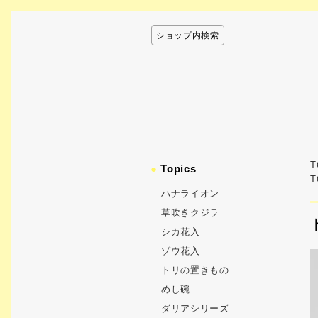
ショップ内検索
T
●
Topics
T
ハナライオン
草吹きクジラ
シカ花入
ゾウ花入
トリの置きもの
めし碗
ダリアシリーズ