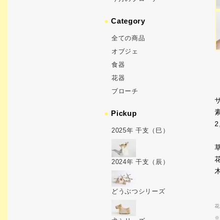
●
Category
全ての商品
オブジェ
食器
花器
ブローチ
サ
●
Pickup
2
2025年 干支（巳）
2024年 干支（辰）
どうぶつシリーズ
花
※