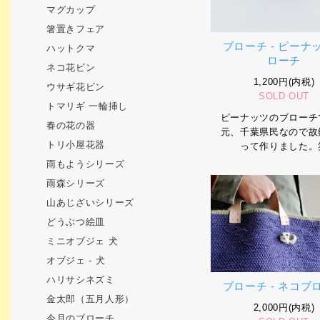
マグカップ
箸置きフェア
ブローチ - ピーナ
ハットクマ
ローチ
ネコ花ビン
1,200円(内税)
ウサギ花ビン
SOLD OUT
トマリギ 一輪挿し
ピーナッツのブローチ
春の花の器
元、千葉県民なので故
トリ小屋花器
って作りました。
雨もようシリーズ
雨森シリーズ
山あじざいシリーズ
どうぶつ絵皿
ミニオブジェ 犬
オブジェ - 犬
ハリサシネズミ
ブローチ - ネコブ
金太郎（五月人形）
2,000円(内税)
今月のブローチ