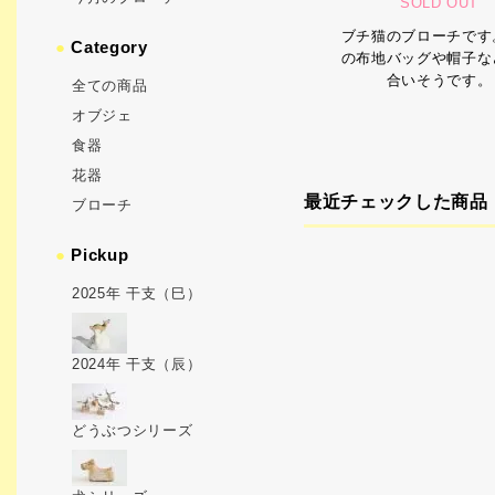
SOLD OUT
ブチ猫のブローチです
●
Category
の布地バッグや帽子な
合いそうです。
全ての商品
オブジェ
食器
花器
最近チェックした商品
ブローチ
●
Pickup
2025年 干支（巳）
2024年 干支（辰）
どうぶつシリーズ