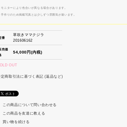
 モニターにより色合いが異なる場合があります。
 手作りのため掲載写真とは少しずつ雰囲気が違います。
草吹きママクジラ
型番
201606162
販売価
54,000円(内税)
格
OLD OUT
特定商取引法に基づく表記 (返品など)
この商品について問い合わせる
この商品を友達に教える
買い物を続ける