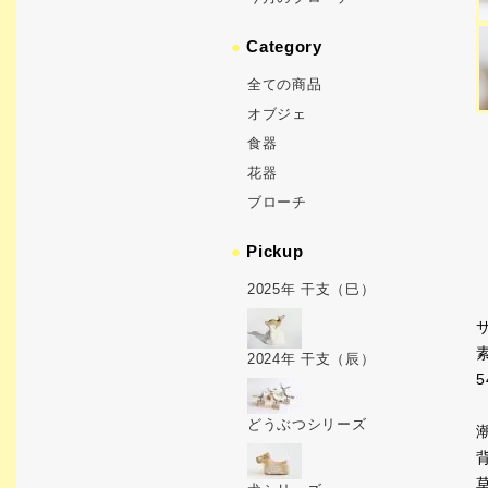
●
Category
全ての商品
オブジェ
食器
花器
ブローチ
●
Pickup
2025年 干支（巳）
2024年 干支（辰）
5
どうぶつシリーズ