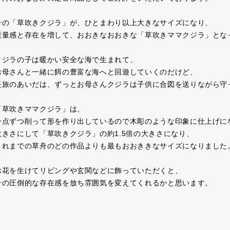
その「草吹きクジラ」が、ひとまわり以上大きなサイズになり、
重量感と存在を増して、おおきなおおきな「草吹きママクジラ」とな
クジラの子は暖かい安全な海で生まれて、
お母さんと一緒に餌の豊富な海へと回遊していくのだけど、
長旅のあいだは、ずっとお母さんクジラは子供に合図を送りながら守
「草吹きママクジラ」は、
一点ずつ削って形を作り出しているので木彫のような印象に仕上げに
大きさにして「草吹きクジラ」の約1.5倍の大きさになり、
これまでの草舟のどの作品よりも最もおおききなサイズになりました
お花を生けてリビングや玄関などに飾っていただくと、
その圧倒的な存在感を放ち雰囲気を変えてくれるかと思います。