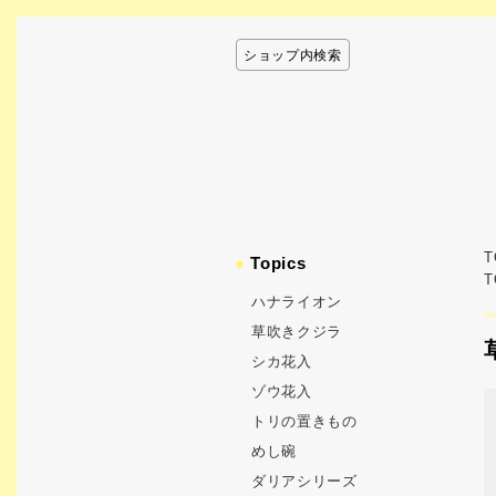
ショップ内検索
T
●
Topics
T
ハナライオン
草吹きクジラ
シカ花入
ゾウ花入
トリの置きもの
めし碗
ダリアシリーズ