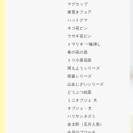
マグカップ
箸置きフェア
ハットクマ
ネコ花ビン
ウサギ花ビン
トマリギ 一輪挿し
春の花の器
トリ小屋花器
雨もようシリーズ
雨森シリーズ
山あじざいシリーズ
どうぶつ絵皿
ミニオブジェ 犬
オブジェ - 犬
ハリサシネズミ
金太郎（五月人形）
今月のブローチ