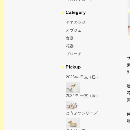
●
Category
全ての商品
オブジェ
食器
花器
ブローチ
サ
●
Pickup
8
2025年 干支（巳）
2024年 干支（辰）
どうぶつシリーズ