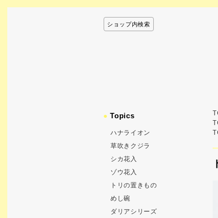
ショップ内検索
T
●
Topics
T
ハナライオン
T
草吹きクジラ
シカ花入
ゾウ花入
トリの置きもの
めし碗
ダリアシリーズ