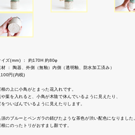
イズ(mm) ： 約170H 約80φ
素材 ： 陶器、外側（無釉）内側（透明釉、防水加工済み）
,100円(内税)
屋根の上に小鳥がとまった花入れです。
花や葉を入れると、小鳥が木陰で休んでいるように見えたり、
実をついばんでいるように見えたりします。
呉須のブルーとベンガラの錆びたような茶色が渋い配色になりました
屋根にのったトリがおすまし顏です。