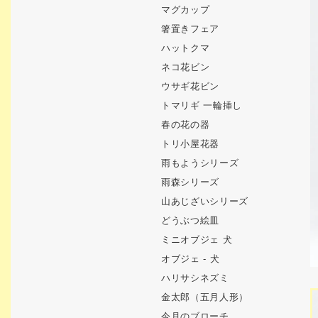
マグカップ
箸置きフェア
ハットクマ
ネコ花ビン
ウサギ花ビン
トマリギ 一輪挿し
春の花の器
トリ小屋花器
雨もようシリーズ
雨森シリーズ
山あじざいシリーズ
どうぶつ絵皿
ミニオブジェ 犬
オブジェ - 犬
ハリサシネズミ
金太郎（五月人形）
今月のブローチ