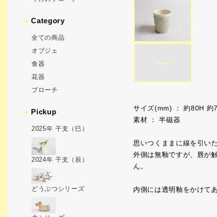
●
Category
全ての商品
オブジェ
食器
花器
ブローチ
サイズ(mm) ： 約80H 約
●
Pickup
素材 ： 半磁器
2025年 干支（巳）
思いつくままに線を引い
外側は無釉ですが、唇が
2024年 干支（辰）
ん。
どうぶつシリーズ
内側には透明釉をかけて