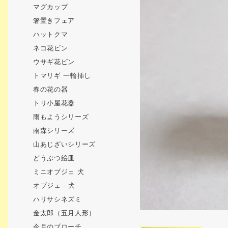
マグカップ
箸置きフェア
ハットクマ
ネコ花ビン
ウサギ花ビン
トマリギ 一輪挿し
春の花の器
トリ小屋花器
雨もようシリーズ
雨森シリーズ
山あじざいシリーズ
どうぶつ絵皿
ミニオブジェ 犬
オブジェ - 犬
ハリサシネズミ
金太郎（五月人形）
今月のブローチ