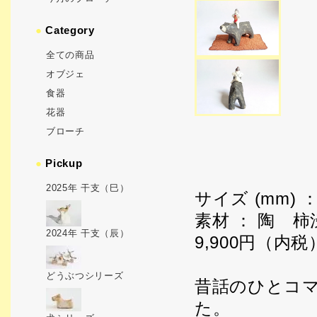
●
Category
全ての商品
オブジェ
食器
花器
ブローチ
●
Pickup
2025年 干支（巳）
サイズ (mm) ： 
素材 ： 陶 
2024年 干支（辰）
9,900円（内税
どうぶつシリーズ
昔話のひとコ
た。