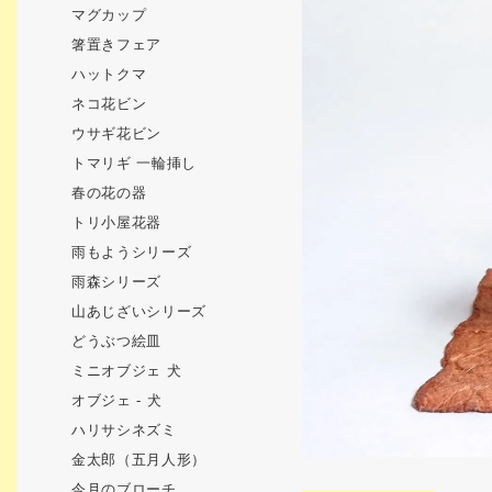
マグカップ
箸置きフェア
ハットクマ
ネコ花ビン
ウサギ花ビン
トマリギ 一輪挿し
春の花の器
トリ小屋花器
雨もようシリーズ
雨森シリーズ
山あじざいシリーズ
どうぶつ絵皿
ミニオブジェ 犬
オブジェ - 犬
ハリサシネズミ
金太郎（五月人形）
今月のブローチ