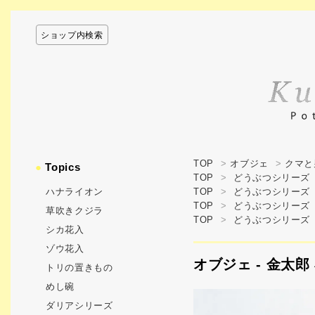
ショップ内検索
TOP
>
オブジェ
>
クマと
●
Topics
TOP
>
どうぶつシリーズ
ハナライオン
TOP
>
どうぶつシリーズ
TOP
>
どうぶつシリーズ
草吹きクジラ
TOP
>
どうぶつシリーズ
シカ花入
ゾウ花入
オブジェ - 金太郎 
トリの置きもの
めし碗
ダリアシリーズ