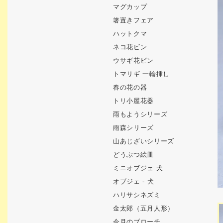
マグカップ
箸置きフェア
ハットクマ
ネコ花ビン
ウサギ花ビン
トマリギ 一輪挿し
春の花の器
トリ小屋花器
雨もようシリーズ
雨森シリーズ
山あじざいシリーズ
どうぶつ絵皿
ミニオブジェ 犬
オブジェ - 犬
ハリサシネズミ
金太郎（五月人形）
今月のブローチ