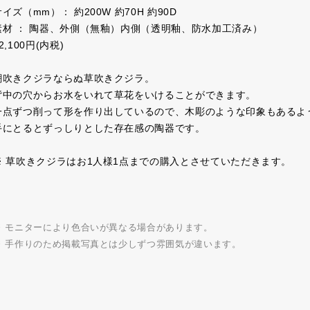
サイズ（mm）： 約200W 約70H 約90D
素材 ： 陶器、外側（無釉）内側（透明釉、防水加工済み）
2,100円(内税)
潮吹きクジラならぬ草吹きクジラ。
背中の穴からお水をいれて草花をいけることができます。
一点ずつ削って形を作り出しているので、木彫のような印象もあるよ
手にとるとずっしりとした存在感の陶器です。
※ 草吹きクジラはお1人様1点までの購入とさせていただきます。
※ モニターにより色合いが異なる場合があります。
※ 手作りのため掲載写真とは少しずつ雰囲気が違います。