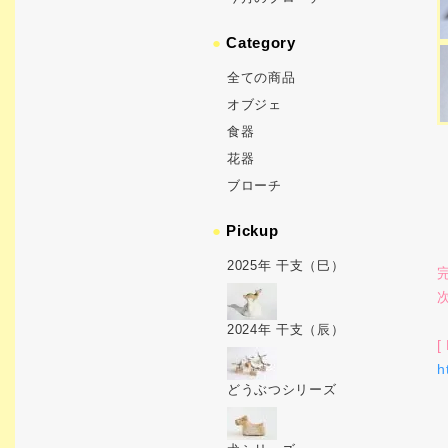
●
Category
全ての商品
オブジェ
食器
花器
ブローチ
●
Pickup
2025年 干支（巳）
2024年 干支（辰）
[
h
どうぶつシリーズ