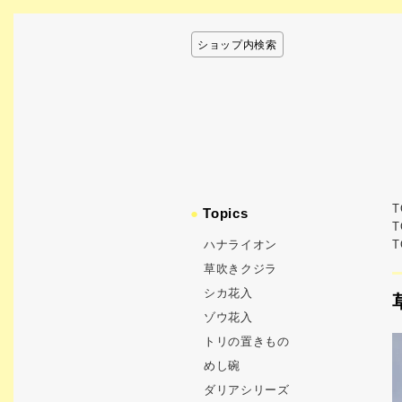
ショップ内検索
T
●
Topics
T
ハナライオン
T
草吹きクジラ
シカ花入
ゾウ花入
トリの置きもの
めし碗
ダリアシリーズ