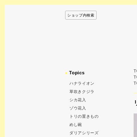
ショップ内検索
T
●
Topics
T
ハナライオン
T
草吹きクジラ
シカ花入
ゾウ花入
トリの置きもの
めし碗
ダリアシリーズ