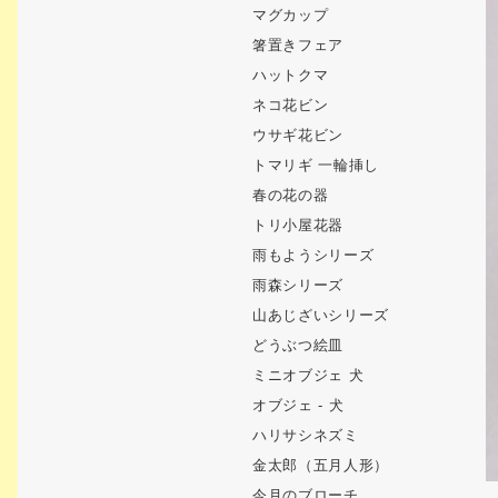
マグカップ
箸置きフェア
ハットクマ
ネコ花ビン
ウサギ花ビン
トマリギ 一輪挿し
春の花の器
トリ小屋花器
雨もようシリーズ
雨森シリーズ
山あじざいシリーズ
どうぶつ絵皿
ミニオブジェ 犬
オブジェ - 犬
ハリサシネズミ
金太郎（五月人形）
今月のブローチ