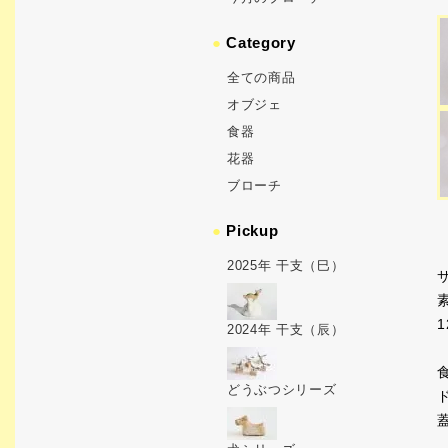
●
Category
全ての商品
オブジェ
食器
花器
ブローチ
●
Pickup
2025年 干支（巳）
サ
1
2024年 干支（辰）
どうぶつシリーズ