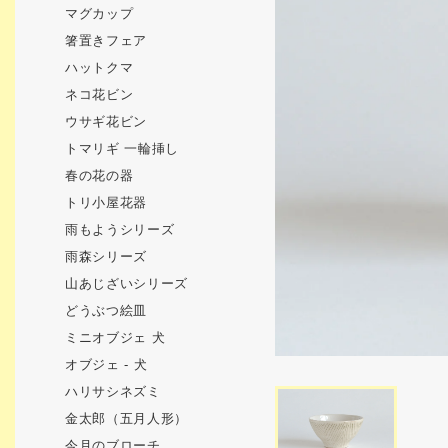
マグカップ
箸置きフェア
ハットクマ
ネコ花ビン
ウサギ花ビン
トマリギ 一輪挿し
春の花の器
トリ小屋花器
雨もようシリーズ
雨森シリーズ
山あじざいシリーズ
どうぶつ絵皿
ミニオブジェ 犬
オブジェ - 犬
ハリサシネズミ
金太郎（五月人形）
今月のブローチ