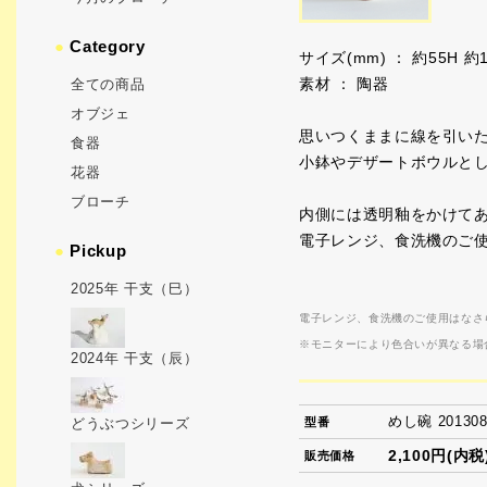
●
Category
サイズ(mm) ： 約55H 約1
素材 ： 陶器
全ての商品
オブジェ
思いつくままに線を引い
食器
小鉢やデザートボウルと
花器
ブローチ
内側には透明釉をかけて
電子レンジ、食洗機のご
●
Pickup
2025年 干支（巳）
電子レンジ、食洗機のご使用はなさ
※モニターにより色合いが異なる場
2024年 干支（辰）
めし碗 20130
どうぶつシリーズ
型番
2,100円(内税
販売価格