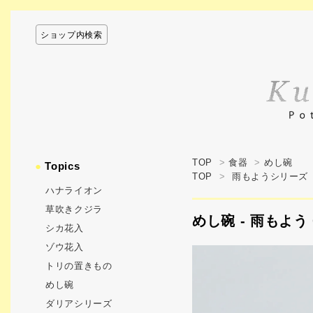
ショップ内検索
TOP
>
食器
>
めし碗
●
Topics
TOP
>
雨もようシリーズ
ハナライオン
草吹きクジラ
めし碗 - 雨もよう 
シカ花入
ゾウ花入
トリの置きもの
めし碗
ダリアシリーズ