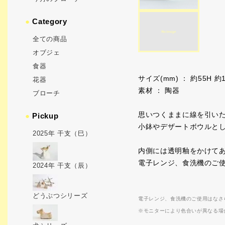
●
Category
全ての商品
オブジェ
食器
サイズ(mm) ： 約55H 約1
花器
素材 ： 陶器
ブローチ
思いつくままに線を引い
●
Pickup
小鉢やデザートボウルと
2025年 干支（巳）
内側には透明釉をかけて
電子レンジ、食洗機のご
2024年 干支（辰）
どうぶつシリーズ
電子レンジ、食洗機のご使用はなさ
※モニターにより色合いが異なる場