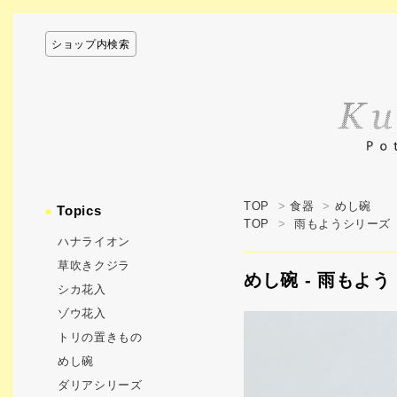
ショップ内検索
TOP
>
食器
>
めし碗
●
Topics
TOP
>
雨もようシリーズ
ハナライオン
草吹きクジラ
めし碗 - 雨もよう 
シカ花入
ゾウ花入
トリの置きもの
めし碗
ダリアシリーズ