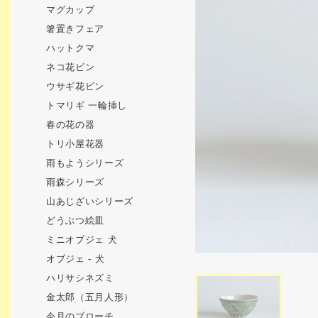
マグカップ
箸置きフェア
ハットクマ
ネコ花ビン
ウサギ花ビン
トマリギ 一輪挿し
春の花の器
トリ小屋花器
雨もようシリーズ
雨森シリーズ
山あじざいシリーズ
どうぶつ絵皿
ミニオブジェ 犬
オブジェ - 犬
ハリサシネズミ
金太郎（五月人形）
今月のブローチ