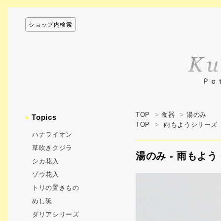
ショップ内検索
TOP
>
食器
>
湯のみ
●
Topics
TOP
>
雨もようシリーズ
ハナライオン
草吹きクジラ
湯のみ - 雨もよう 
シカ花入
ゾウ花入
トリの置きもの
めし碗
ダリアシリーズ