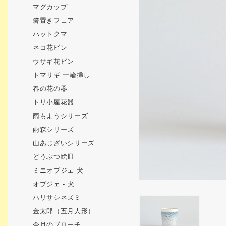
マグカップ
箸置きフェア
ハットクマ
ネコ花ビン
ウサギ花ビン
トマリギ 一輪挿し
春の花の器
トリ小屋花器
雨もようシリーズ
雨森シリーズ
山あじざいシリーズ
どうぶつ絵皿
ミニオブジェ 犬
オブジェ - 犬
ハリサシネズミ
金太郎（五月人形）
今月のブローチ