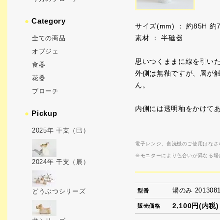
●
Category
サイズ(mm) ： 約85H 約
素材 ： 半磁器
全ての商品
オブジェ
思いつくままに線を引い
食器
外側は無釉ですが、唇が
花器
ん。
ブローチ
内側には透明釉をかけて
●
Pickup
2025年 干支（巳）
電子レンジ、食洗機のご使用はなさ
※モニターにより色合いが異なる場
2024年 干支（辰）
湯のみ 201308
どうぶつシリーズ
型番
2,100円(内税)
販売価格