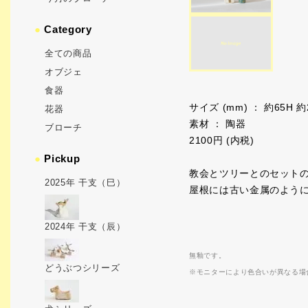
●
Category
全ての商品
オブジェ
食器
サイズ (mm) ： 約65H 約
花器
素材 ： 陶器
ブローチ
2100円 (内税)
●
Pickup
教会とツリーとのセット
2025年 干支（巳）
屋根には古い金属のよう
2024年 干支（辰）
無釉です。
どうぶつシリーズ
※モニターにより色合いが異なる場