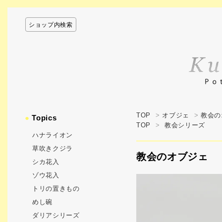
ショップ内検索
TOP
>
オブジェ
>
教会の
●
Topics
TOP
>
教会シリーズ
ハナライオン
草吹きクジラ
教会のオブジェ
シカ花入
ゾウ花入
トリの置きもの
めし碗
ダリアシリーズ