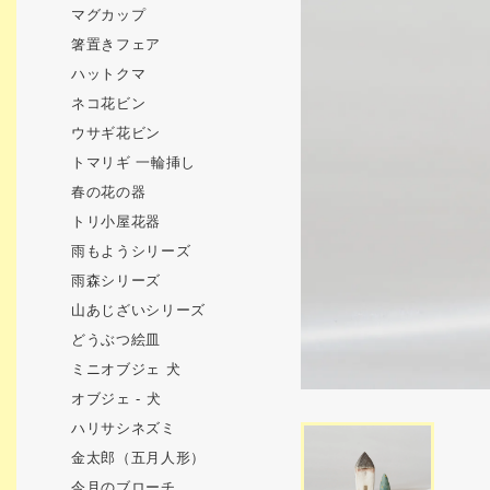
マグカップ
箸置きフェア
ハットクマ
ネコ花ビン
ウサギ花ビン
トマリギ 一輪挿し
春の花の器
トリ小屋花器
雨もようシリーズ
雨森シリーズ
山あじざいシリーズ
どうぶつ絵皿
ミニオブジェ 犬
オブジェ - 犬
ハリサシネズミ
金太郎（五月人形）
今月のブローチ