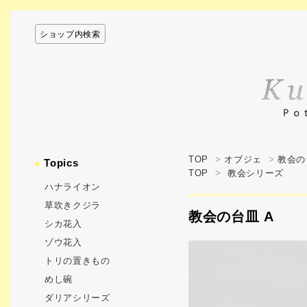
ショップ内検索
TOP
>
オブジェ
>
教会の
●
Topics
TOP
>
教会シリーズ
ハナライオン
草吹きクジラ
教会の台皿 A
シカ花入
ゾウ花入
トリの置きもの
めし碗
ダリアシリーズ