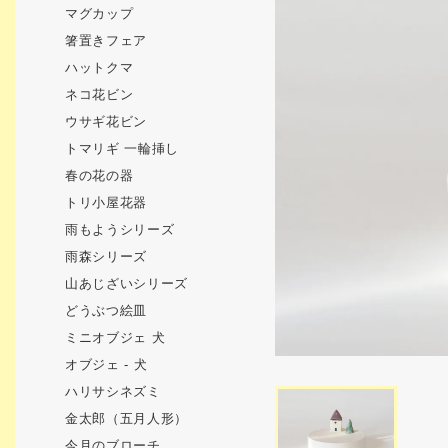
マグカップ
箸置きフェア
ハットクマ
ネコ花ビン
ウサギ花ビン
トマリギ 一輪挿し
春の花の器
トリ小屋花器
雨もようシリーズ
雨森シリーズ
山あじざいシリーズ
どうぶつ絵皿
ミニオブジェ 犬
オブジェ - 犬
ハリサシネズミ
金太郎（五月人形）
今月のブローチ