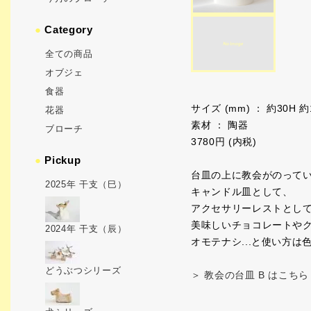
●
Category
全ての商品
オブジェ
食器
サイズ (mm) ： 約30H 約
花器
素材 ： 陶器
ブローチ
3780円 (内税)
●
Pickup
台皿の上に教会がのって
2025年 干支（巳）
キャンドル皿として、
アクセサリーレストとし
美味しいチョコレートや
2024年 干支（辰）
オモテナシ...と使い方は
どうぶつシリーズ
＞ 教会の台皿 B はこちら