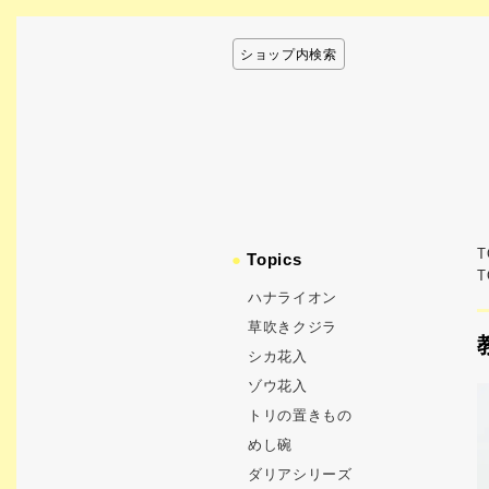
ショップ内検索
T
●
Topics
T
ハナライオン
草吹きクジラ
シカ花入
ゾウ花入
トリの置きもの
めし碗
ダリアシリーズ