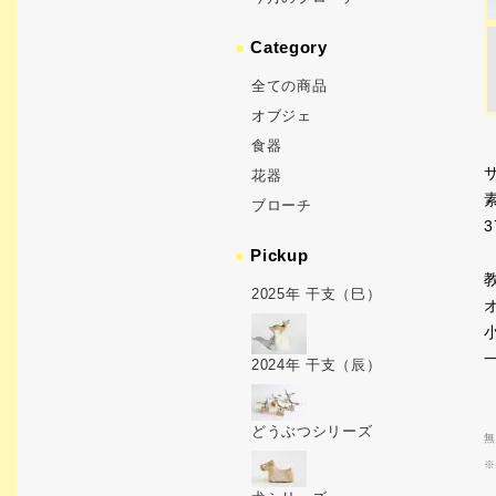
●
Category
全ての商品
オブジェ
食器
サ
花器
ブローチ
3
●
Pickup
2025年 干支（巳）
2024年 干支（辰）
どうぶつシリーズ
無
※