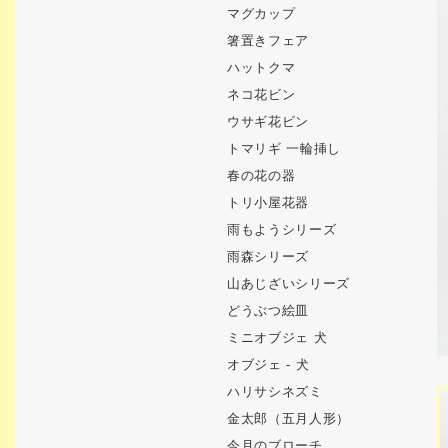
マグカップ
箸置きフェア
ハットクマ
ネコ花ビン
ウサギ花ビン
トマリギ 一輪挿し
春の花の器
トリ小屋花器
雨もようシリーズ
雨森シリーズ
山あじざいシリーズ
どうぶつ絵皿
ミニオブジェ 犬
オブジェ - 犬
ハリサシネズミ
金太郎（五月人形）
今月のブローチ