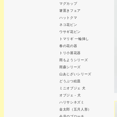
マグカップ
箸置きフェア
ハットクマ
ネコ花ビン
ウサギ花ビン
トマリギ 一輪挿し
春の花の器
トリ小屋花器
雨もようシリーズ
雨森シリーズ
山あじざいシリーズ
どうぶつ絵皿
ミニオブジェ 犬
オブジェ - 犬
ハリサシネズミ
金太郎（五月人形）
今月のブローチ