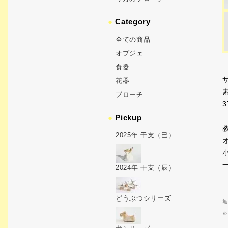
●
Category
全ての商品
オブジェ
食器
サ
花器
ブローチ
3
●
Pickup
2025年 干支（巳）
2024年 干支（辰）
どうぶつシリーズ
無
※