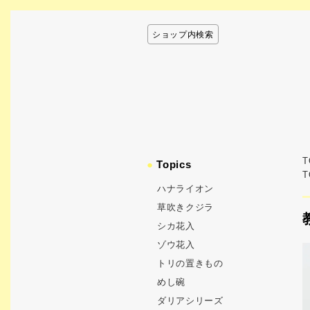
ショップ内検索
T
●
Topics
T
ハナライオン
草吹きクジラ
シカ花入
ゾウ花入
トリの置きもの
めし碗
ダリアシリーズ