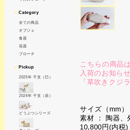
●
Category
全ての商品
オブジェ
食器
花器
ブローチ
こちらの商品
●
Pickup
入荷のお知ら
2025年 干支（巳）
「草吹きクジラ
2024年 干支（辰）
サイズ（mm）： 
どうぶつシリーズ
素材 ： 陶器
10,800円(内税)