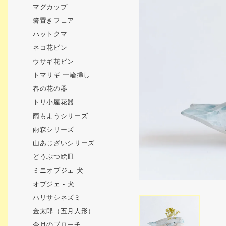
マグカップ
箸置きフェア
ハットクマ
ネコ花ビン
ウサギ花ビン
トマリギ 一輪挿し
春の花の器
トリ小屋花器
雨もようシリーズ
雨森シリーズ
山あじざいシリーズ
どうぶつ絵皿
ミニオブジェ 犬
オブジェ - 犬
ハリサシネズミ
金太郎（五月人形）
今月のブローチ