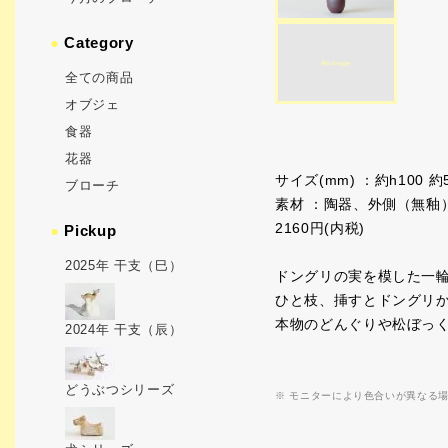
●
Category
全ての商品
オブジェ
食器
花器
サイズ(mm) ：約h100 約
ブローチ
素材 ：陶器、外側（無釉
2160円(内税)
●
Pickup
2025年 干支（巳）
ドングリの実を模した一
ひと枝、挿すとドングリ
本物のどんぐりや松ぼっ
2024年 干支（辰）
どうぶつシリーズ
※ モニターにより色合いが異なる