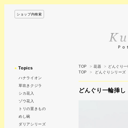
ショップ内検索
TOP
>
花器
>
どんぐり一
●
Topics
TOP
>
どんぐりシリーズ
ハナライオン
草吹きクジラ
どんぐり一輪挿し 
シカ花入
ゾウ花入
トリの置きもの
めし碗
ダリアシリーズ