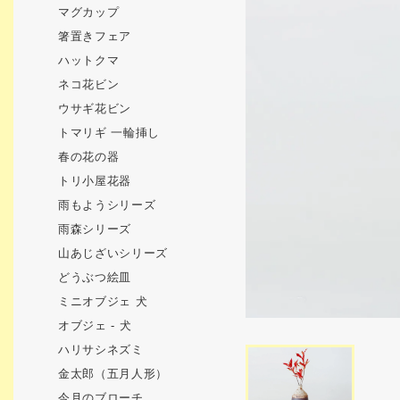
マグカップ
箸置きフェア
ハットクマ
ネコ花ビン
ウサギ花ビン
トマリギ 一輪挿し
春の花の器
トリ小屋花器
雨もようシリーズ
雨森シリーズ
山あじざいシリーズ
どうぶつ絵皿
ミニオブジェ 犬
オブジェ - 犬
ハリサシネズミ
金太郎（五月人形）
今月のブローチ