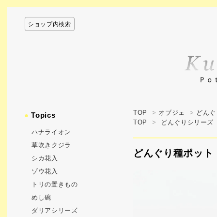
ショップ内検索
TOP
>
オブジェ
>
どんぐ
●
Topics
TOP
>
どんぐりシリーズ
ハナライオン
草吹きクジラ
どんぐり種ポット 
シカ花入
ゾウ花入
トリの置きもの
めし碗
ダリアシリーズ