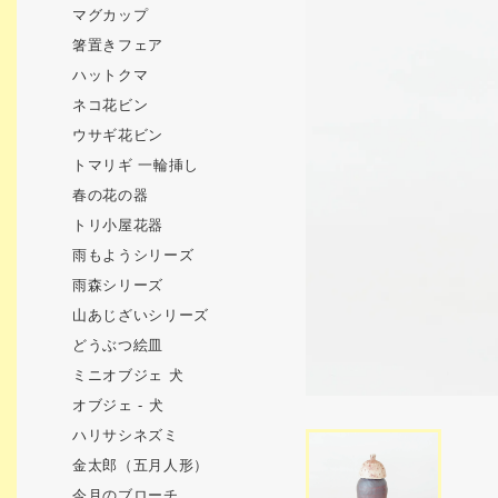
マグカップ
箸置きフェア
ハットクマ
ネコ花ビン
ウサギ花ビン
トマリギ 一輪挿し
春の花の器
トリ小屋花器
雨もようシリーズ
雨森シリーズ
山あじざいシリーズ
どうぶつ絵皿
ミニオブジェ 犬
オブジェ - 犬
ハリサシネズミ
金太郎（五月人形）
今月のブローチ