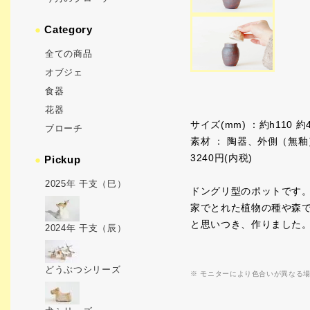
●
Category
全ての商品
オブジェ
食器
花器
サイズ(mm) ：約h110 約
ブローチ
素材 ： 陶器、外側（無
3240円(内税)
●
Pickup
2025年 干支（巳）
ドングリ型のポットです
家でとれた植物の種や森
と思いつき、作りました
2024年 干支（辰）
どうぶつシリーズ
※ モニターにより色合いが異なる