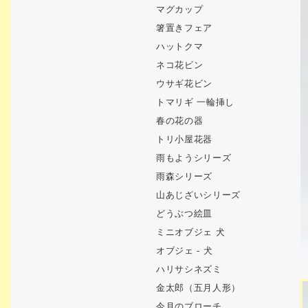
マグカップ
箸置きフェア
ハットクマ
ネコ花ビン
ウサギ花ビン
トマリギ 一輪挿し
春の花の器
トリ小屋花器
雨もようシリーズ
雨森シリーズ
山あじざいシリーズ
どうぶつ絵皿
ミニオブジェ 犬
オブジェ - 犬
ハリサシネズミ
金太郎（五月人形）
今月のブローチ