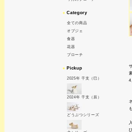
●
Category
全ての商品
オブジェ
食器
花器
ブローチ
サ
●
Pickup
2025年 干支（巳）
4
2024年 干支（辰）
どうぶつシリーズ