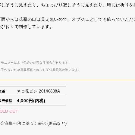
嬉しそうに見えたり、ちょっぴり寂しそうに見えたり、時には祈りを
正面からは花瓶の口は見え無いので、オブジェとしても飾っていただ
手びねりで制作しています。
 モニターにより色合いが異なる場合があります。
 手作りのため掲載写真とは少しずつ雰囲気が違います。
ネコ花ビン 20140808A
型番
4,300円(内税)
販売価格
OLD OUT
特定商取引法に基づく表記 (返品など)