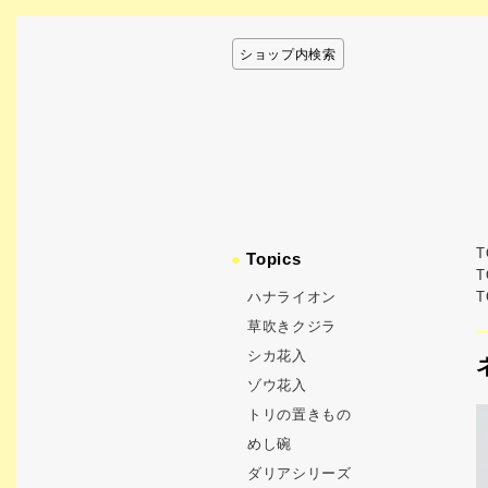
ショップ内検索
T
●
Topics
T
ハナライオン
T
草吹きクジラ
シカ花入
ゾウ花入
トリの置きもの
めし碗
ダリアシリーズ