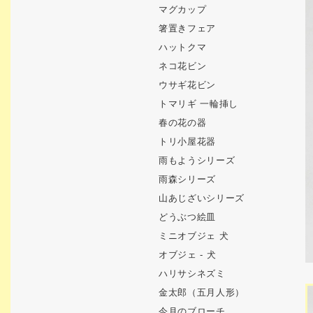
マグカップ
箸置きフェア
ハットクマ
ネコ花ビン
ウサギ花ビン
トマリギ 一輪挿し
春の花の器
トリ小屋花器
雨もようシリーズ
雨森シリーズ
山あじざいシリーズ
どうぶつ絵皿
ミニオブジェ 犬
オブジェ - 犬
ハリサシネズミ
金太郎（五月人形）
今月のブローチ