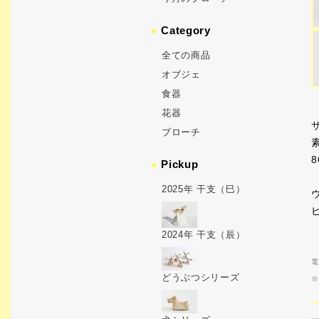
●
Category
全ての商品
オブジェ
食器
花器
サ
ブローチ
8
●
Pickup
2025年 干支（巳）
2024年 干支（辰）
電
どうぶつシリーズ
※