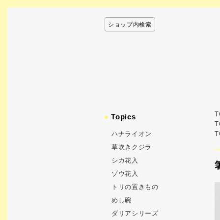
ショップ内検索
T
●
Topics
T
ハナライオン
T
草吹きクジラ
シカ花入
ゾウ花入
トリの置きもの
めし碗
ダリアシリーズ