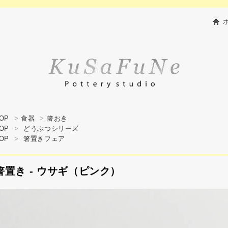
OP
>
食器
>
箸おき
OP
>
どうぶつシリーズ
OP
>
箸置きフェア
箸置き - ウサギ（ピンク）