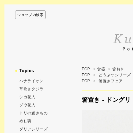
ショップ内検索
TOP
>
食器
>
箸おき
●
Topics
TOP
>
どうぶつシリーズ
ハナライオン
TOP
>
箸置きフェア
草吹きクジラ
シカ花入
箸置き - ドングリ
ゾウ花入
トリの置きもの
めし碗
ダリアシリーズ