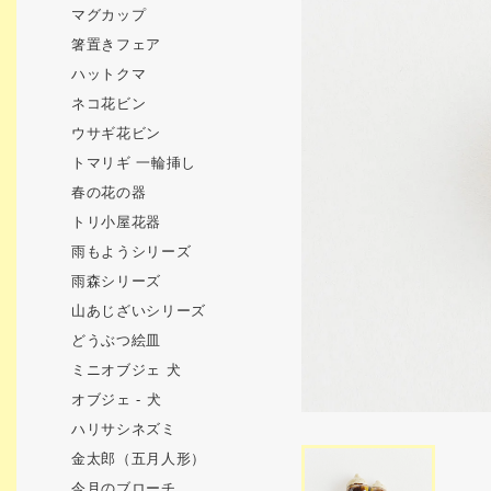
マグカップ
箸置きフェア
ハットクマ
ネコ花ビン
ウサギ花ビン
トマリギ 一輪挿し
春の花の器
トリ小屋花器
雨もようシリーズ
雨森シリーズ
山あじざいシリーズ
どうぶつ絵皿
ミニオブジェ 犬
オブジェ - 犬
ハリサシネズミ
金太郎（五月人形）
今月のブローチ