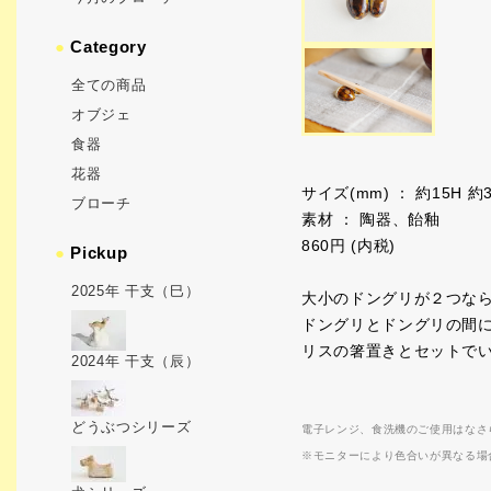
●
Category
全ての商品
オブジェ
食器
花器
サイズ(mm) ： 約15H 約
ブローチ
素材 ： 陶器、飴釉
860円 (内税)
●
Pickup
2025年 干支（巳）
大小のドングリが２つな
ドングリとドングリの間
リスの箸置きとセットで
2024年 干支（辰）
どうぶつシリーズ
電子レンジ、食洗機のご使用はなさ
※モニターにより色合いが異なる場