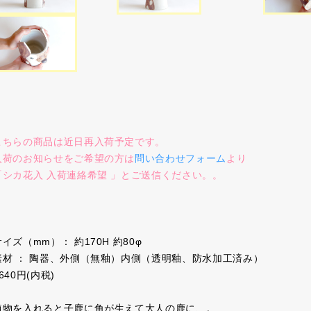
こちらの商品は近日再入荷予定です。
入荷のお知らせをご希望の方は
問い合わせフォーム
より
「シカ花入 入荷連絡希望 」とご送信ください。。
サイズ（mm）： 約170H 約80φ
素材 ： 陶器、外側（無釉）内側（透明釉、防水加工済み）
640円(内税)
植物を入れると子鹿に角が生えて大人の鹿に、。