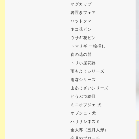
マグカップ
箸置きフェア
ハットクマ
ネコ花ビン
ウサギ花ビン
トマリギ 一輪挿し
春の花の器
トリ小屋花器
雨もようシリーズ
雨森シリーズ
山あじざいシリーズ
どうぶつ絵皿
ミニオブジェ 犬
オブジェ - 犬
ハリサシネズミ
金太郎（五月人形）
今月のブローチ