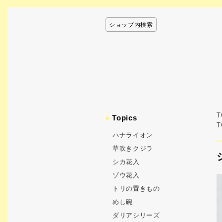
ショップ内検索
T
●
Topics
T
ハナライオン
草吹きクジラ
シカ花入
ゾウ花入
トリの置きもの
めし碗
ダリアシリーズ