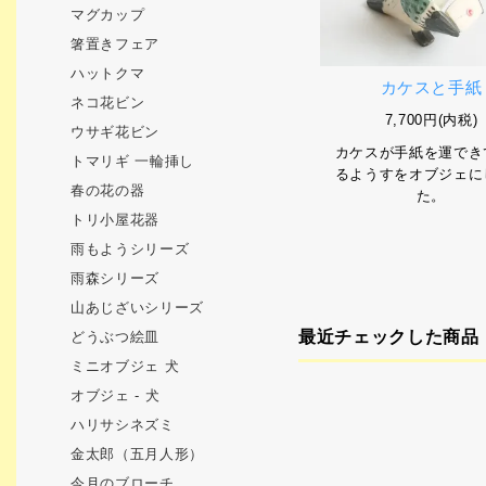
マグカップ
箸置きフェア
ハットクマ
カケスと手紙
ネコ花ビン
7,700円(内税)
ウサギ花ビン
カケスが手紙を運でき
トマリギ 一輪挿し
るようすをオブジェに
春の花の器
た。
トリ小屋花器
雨もようシリーズ
雨森シリーズ
山あじざいシリーズ
最近チェックした商品
どうぶつ絵皿
ミニオブジェ 犬
オブジェ - 犬
ハリサシネズミ
金太郎（五月人形）
今月のブローチ