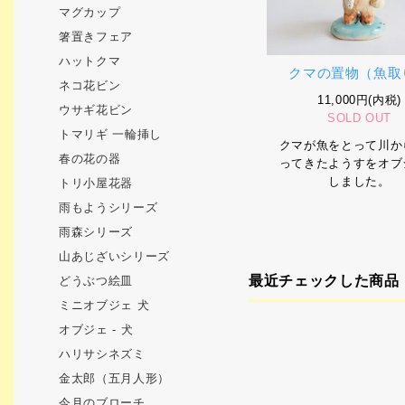
マグカップ
箸置きフェア
ハットクマ
クマの置物（魚取
ネコ花ビン
11,000円(内税)
ウサギ花ビン
SOLD OUT
トマリギ 一輪挿し
クマが魚をとって川か
春の花の器
ってきたようすをオブ
しました。
トリ小屋花器
雨もようシリーズ
雨森シリーズ
山あじざいシリーズ
最近チェックした商品
どうぶつ絵皿
ミニオブジェ 犬
オブジェ - 犬
ハリサシネズミ
金太郎（五月人形）
今月のブローチ