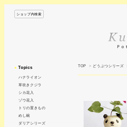
ショップ内検索
TOP
>
どうぶつシリーズ
●
Topics
ハナライオン
草吹きクジラ
シカ花入
ゾウ花入
トリの置きもの
めし碗
ダリアシリーズ