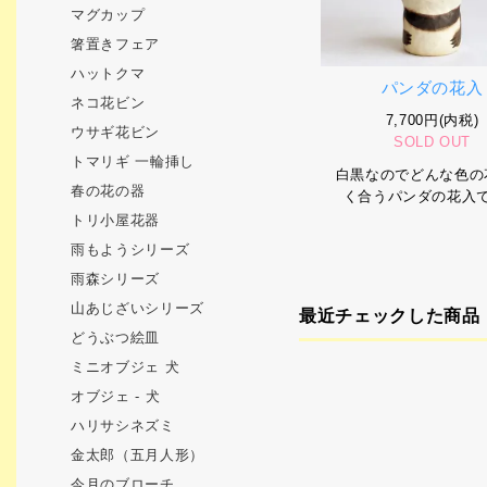
マグカップ
箸置きフェア
ハットクマ
パンダの花入
ネコ花ビン
7,700円(内税)
ウサギ花ビン
SOLD OUT
トマリギ 一輪挿し
白黒なのでどんな色の
春の花の器
く合うパンダの花入
トリ小屋花器
雨もようシリーズ
雨森シリーズ
山あじざいシリーズ
最近チェックした商品
どうぶつ絵皿
ミニオブジェ 犬
オブジェ - 犬
ハリサシネズミ
金太郎（五月人形）
今月のブローチ