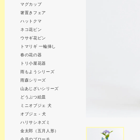
マグカップ
箸置きフェア
ハットクマ
ネコ花ビン
ウサギ花ビン
トマリギ 一輪挿し
春の花の器
トリ小屋花器
雨もようシリーズ
雨森シリーズ
山あじざいシリーズ
どうぶつ絵皿
ミニオブジェ 犬
オブジェ - 犬
ハリサシネズミ
金太郎（五月人形）
今月のブローチ