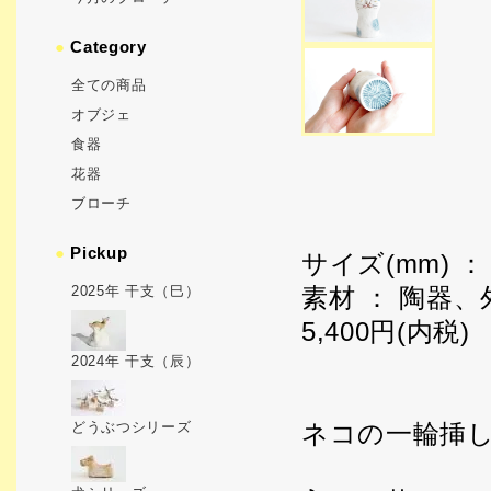
●
Category
全ての商品
オブジェ
食器
花器
ブローチ
●
Pickup
サイズ(mm) ： 
2025年 干支（巳）
素材 ： 陶器
5,400円(内税)
2024年 干支（辰）
どうぶつシリーズ
ネコの一輪挿